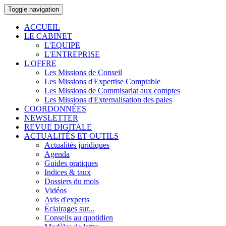
Toggle navigation
ACCUEIL
LE CABINET
L'EQUIPE
L'ENTREPRISE
L'OFFRE
Les Missions de Conseil
Les Missions d'Expertise Comptable
Les Missions de Commisariat aux comptes
Les Missions d'Externalisation des paies
COORDONNÉES
NEWSLETTER
REVUE DIGITALE
ACTUALITÉS ET OUTILS
Actualités juridiques
Agenda
Guides pratiques
Indices & taux
Dossiers du mois
Vidéos
Avis d'experts
Éclairages sur...
Conseils au quotidien