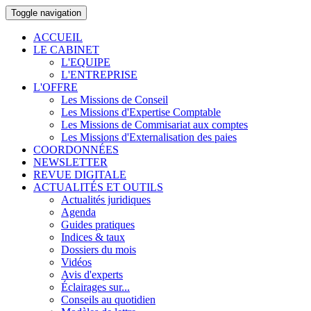
Toggle navigation
ACCUEIL
LE CABINET
L'EQUIPE
L'ENTREPRISE
L'OFFRE
Les Missions de Conseil
Les Missions d'Expertise Comptable
Les Missions de Commisariat aux comptes
Les Missions d'Externalisation des paies
COORDONNÉES
NEWSLETTER
REVUE DIGITALE
ACTUALITÉS ET OUTILS
Actualités juridiques
Agenda
Guides pratiques
Indices & taux
Dossiers du mois
Vidéos
Avis d'experts
Éclairages sur...
Conseils au quotidien