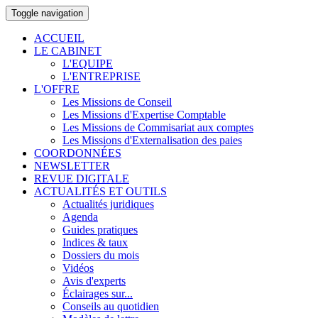
Toggle navigation
ACCUEIL
LE CABINET
L'EQUIPE
L'ENTREPRISE
L'OFFRE
Les Missions de Conseil
Les Missions d'Expertise Comptable
Les Missions de Commisariat aux comptes
Les Missions d'Externalisation des paies
COORDONNÉES
NEWSLETTER
REVUE DIGITALE
ACTUALITÉS ET OUTILS
Actualités juridiques
Agenda
Guides pratiques
Indices & taux
Dossiers du mois
Vidéos
Avis d'experts
Éclairages sur...
Conseils au quotidien